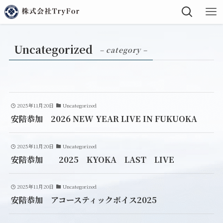
Uncategorized
– category –
2025年11月20日
Uncategorized
安陪恭加 2026 NEW YEAR LIVE IN FUKUOKA
2025年11月20日
Uncategorized
安陪恭加 2025 KYOKA LAST LIVE
2025年11月20日
Uncategorized
安陪恭加 アコースティックボイス2025