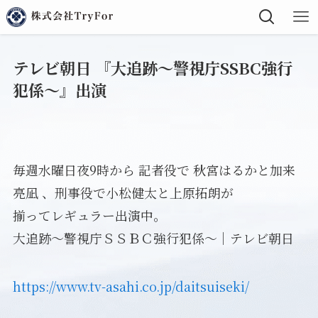
テレビ朝日 『大追跡～警視庁SSBC強行
犯係～』出演
毎週水曜日夜9時から 記者役で 秋宮はるかと加来
亮凪 、刑事役で小松健太と上原拓朗が
揃ってレギュラー出演中。
大追跡～警視庁ＳＳＢＣ強行犯係～｜テレビ朝日
https://www.tv-asahi.co.jp/daitsuiseki/