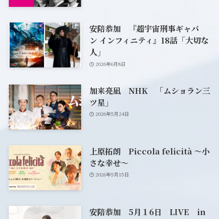
安陪恭加 『超宇宙刑事ギャバ
ン インフィニティ』18話「大切な
人」
2026年6月8日
加来亮凪 NHK 「ムショラン三
ツ星」
2026年5月24日
上原拓朗 Piccola felicità ～小
さな幸せ～
2026年5月15日
安陪恭加 5月１6日 LIVE in