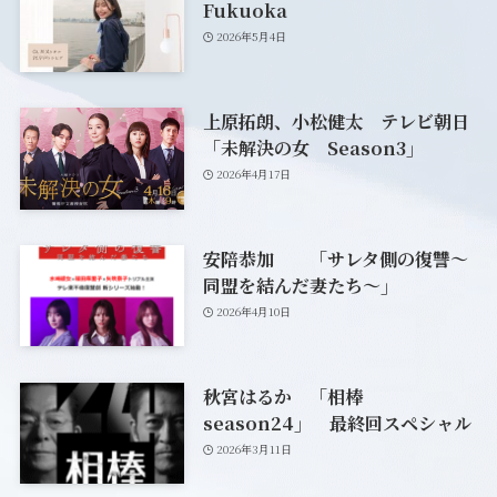
Fukuoka
2026年5月4日
上原拓朗、小松健太 テレビ朝日
「未解決の女 Season3」
2026年4月17日
安陪恭加 「サレタ側の復讐～
同盟を結んだ妻たち～」
2026年4月10日
秋宮はるか 「相棒
season24」 最終回スペシャル
2026年3月11日