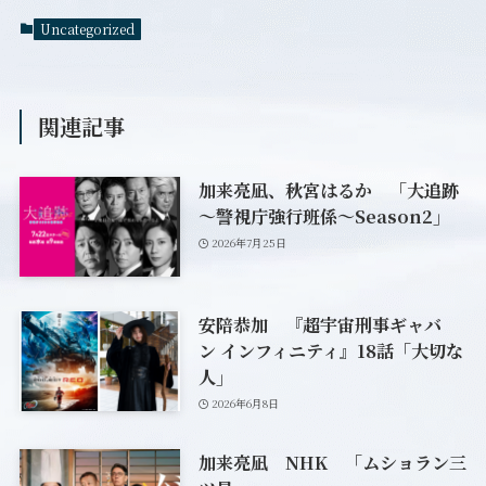
Uncategorized
関連記事
加来亮凪、秋宮はるか 「大追跡
～警視庁強行班係～Season2」
2026年7月25日
安陪恭加 『超宇宙刑事ギャバ
ン インフィニティ』18話「大切な
人」
2026年6月8日
加来亮凪 NHK 「ムショラン三