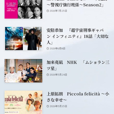
～警視庁強行班係～Season2」
2026年7月25日
安陪恭加 『超宇宙刑事ギャバ
ン インフィニティ』18話「大切な
人」
2026年6月8日
加来亮凪 NHK 「ムショラン三
ツ星」
2026年5月24日
上原拓朗 Piccola felicità ～小
さな幸せ～
2026年5月15日