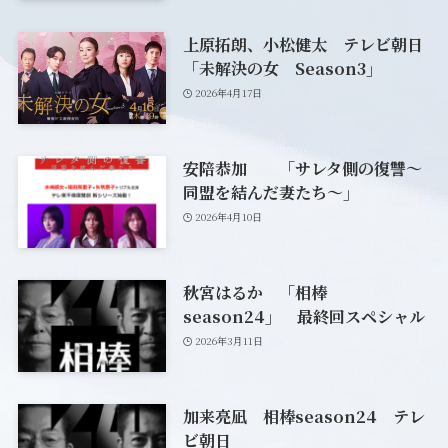
上原拓朗、小松健太 テレビ朝日
「未解決の女 Season3」
2026年4月17日
安陪恭加 「サレタ側の復讐～
同盟を結んだ妻たち～」
2026年4月10日
秋宮はるか 「相棒
season24」 最終回スペシャル
2026年3月11日
加来亮凪 相棒season24 テレ
ビ朝日