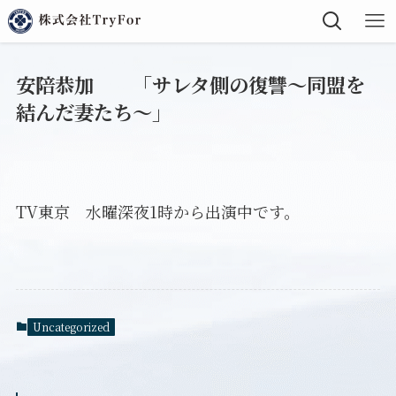
安陪恭加 「サレタ側の復讐～同盟を
結んだ妻たち～」
TV東京 水曜深夜1時から出演中です。
Uncategorized