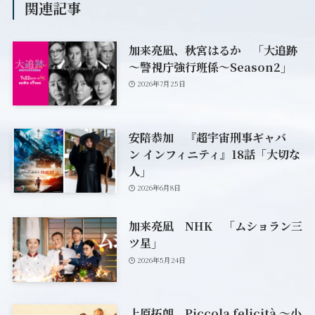
関連記事
加来亮凪、秋宮はるか 「大追跡
～警視庁強行班係～Season2」
2026年7月25日
安陪恭加 『超宇宙刑事ギャバ
ン インフィニティ』18話「大切な
人」
2026年6月8日
加来亮凪 NHK 「ムショラン三
ツ星」
2026年5月24日
上原拓朗 Piccola felicità ～小